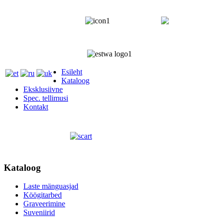
+372 5818 402
+372 5559
Esileht
Kataloog
Eksklusiivne
Spec. tellimusi
Kontakt
Kataloog
Laste mänguasjad
Köögitarbed
Graveerimine
Suveniirid