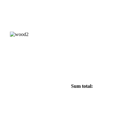
 7692;
Sum total: