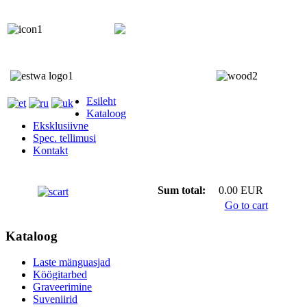
+372 5818 402
+372 5559 7692;
Esileht
Kataloog
Eksklusiivne
Spec. tellimusi
Kontakt
Sum total:
0.00 EUR
Go to cart
Kataloog
Laste mänguasjad
Köögitarbed
Graveerimine
Suveniirid