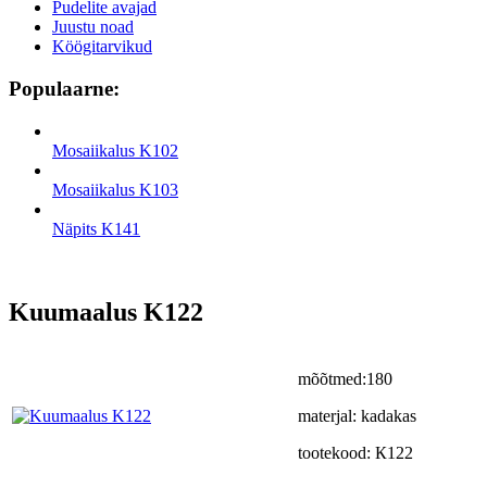
Pudelite avajad
Juustu noad
Köögitarvikud
Populaarne:
Mosaiikalus K102
Mosaiikalus K103
Näpits K141
Kuumaalus K122
mõõtmed:180
materjal: kadakas
tootekood: К122