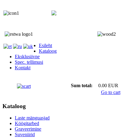
+372 5818 402
+372 5559 7692;
Esileht
Kataloog
Eksklusiivne
Spec. tellimusi
Kontakt
Sum total:
0.00 EUR
Go to cart
Kataloog
Laste mänguasjad
Köögitarbed
Graveerimine
Suveniirid